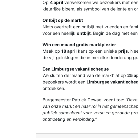
Op
4 april
verwelkomen we bezoekers met een
kleurrijke bloem, als symbool van de lente en 
Ontbijt op de markt
Niets overtreft een ontbijt met vrienden en fam
voor een heerlijk
ontbijt
. Begin de dag met een 
Win een maand gratis marktplezier
Maak op
18 april
kans op een unieke
prijs
. Ne
de vijf gelukkigen die in mei elke donderdag 
Een Limburgse vakantiecheque
We sluiten de ‘maand van de markt’ af op
25 ap
bezoekers wordt een
Limburgse vakantieche
ontdekken.
Burgemeester Patrick Dewael voegt toe:
“Deze 
van onze markt en haar rol in het gemeenschaps
publiek samenkomt voor verse en gezonde produ
ontmoeting en verbinding.”