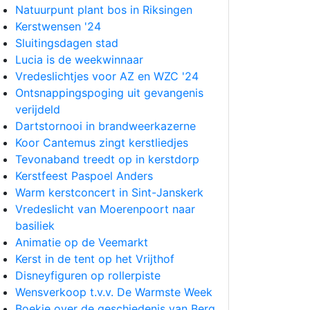
Natuurpunt plant bos in Riksingen
Kerstwensen '24
Sluitingsdagen stad
Lucia is de weekwinnaar
Vredeslichtjes voor AZ en WZC '24
Ontsnappingspoging uit gevangenis
verijdeld
Dartstornooi in brandweerkazerne
Koor Cantemus zingt kerstliedjes
Tevonaband treedt op in kerstdorp
Kerstfeest Paspoel Anders
Warm kerstconcert in Sint-Janskerk
Vredeslicht van Moerenpoort naar
basiliek
Animatie op de Veemarkt
Kerst in de tent op het Vrijthof
Disneyfiguren op rollerpiste
Wensverkoop t.v.v. De Warmste Week
Boekje over de geschiedenis van Berg