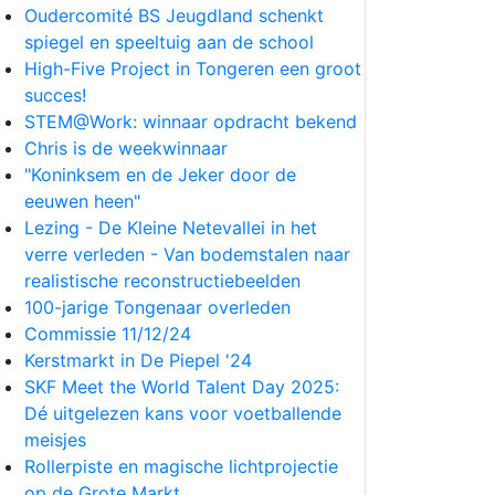
Oudercomité BS Jeugdland schenkt
spiegel en speeltuig aan de school
High-Five Project in Tongeren een groot
succes!
STEM@Work: winnaar opdracht bekend
Chris is de weekwinnaar
"Koninksem en de Jeker door de
eeuwen heen"
Lezing - De Kleine Netevallei in het
verre verleden - Van bodemstalen naar
realistische reconstructiebeelden
100-jarige Tongenaar overleden
Commissie 11/12/24
Kerstmarkt in De Piepel '24
SKF Meet the World Talent Day 2025:
Dé uitgelezen kans voor voetballende
meisjes
Rollerpiste en magische lichtprojectie
op de Grote Markt