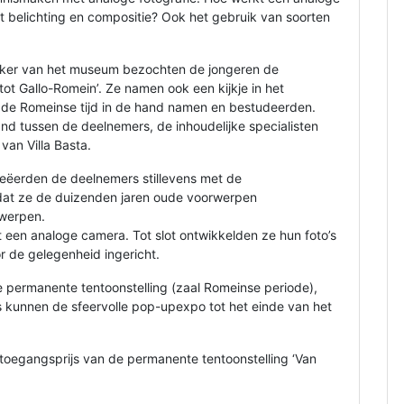
t belichting en compositie? Ook het gebruik van soorten
ker van het museum bezochten de jongeren de
ot Gallo-Romein’. Ze namen ook een kijkje in het
de Romeinse tijd in de hand namen en bestudeerden.
tand tussen de deelnemers, de inhoudelijke specialisten
an Villa Basta.
eëerden de deelnemers stillevens met de
dat ze de duizenden jaren oude voorwerpen
werpen.
t een analoge camera. Tot slot ontwikkelden ze hun foto’s
 de gelegenheid ingericht.
e permanente tentoonstelling (zaal Romeinse periode),
 kunnen de sfeervolle pop-upexpo tot het einde van het
oegangsprijs van de permanente tentoonstelling ‘Van