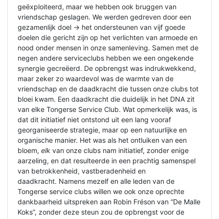
geëxploiteerd, maar we hebben ook bruggen van
vriendschap geslagen. We werden gedreven door een
gezamenlijk doel -> het ondersteunen van vijf goede
doelen die gericht zijn op het verlichten van armoede en
nood onder mensen in onze samenleving. Samen met de
negen andere serviceclubs hebben we een ongekende
synergie gecreëerd. De opbrengst was indrukwekkend,
maar zeker zo waardevol was de warmte van de
vriendschap en de daadkracht die tussen onze clubs tot
bloei kwam. Een daadkracht die duidelijk in het DNA zit
van elke Tongerse Service Club. Wat opmerkelijk was, is
dat dit initiatief niet ontstond uit een lang vooraf
georganiseerde strategie, maar op een natuurlijke en
organische manier. Het was als het ontluiken van een
bloem,
elk
van onze clubs nam initiatief, zonder enige
aarzeling, en dat resulteerde in een prachtig samenspel
van betrokkenheid, vastberadenheid en
daadkracht. Namens mezelf en alle leden van de
Tongerse service clubs willen we ook onze oprechte
dankbaarheid uitspreken aan Robin Fréson van “De Malle
Koks”, zonder deze steun zou de opbrengst voor de