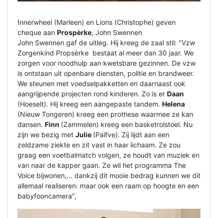
Innerwheel (Marleen) en Lions (Christophe) geven
cheque aan
Prospèrke
, John Swennen
John Swennen gaf de uitleg. Hij kreeg de zaal stil: "Vzw
Zorgenkind Propsèrke bestaat al meer dan 30 jaar. We
zorgen voor noodhulp aan kwetsbare gezinnen. De vzw
is ontstaan uit openbare diensten, politie en brandweer.
We steunen met voedselpakketten en daarnaast ook
aangrijpende projecten rond kinderen. Zo is er
Daan
(Hoeselt). Hij kreeg een aangepaste tandem.
Helena
(Nieuw Tongeren) kreeg een prothese waarmee ze kan
dansen.
Finn
(Zammelen) kreeg een basketrolstoel. Nu
zijn we bezig met
Julie
(Paifve). Zij lijdt aan een
zeldzame ziekte en zit vast in haar lichaam. Ze zou
graag een voetbalmatch volgen, ze houdt van muziek en
van naar de kapper gaan. Ze wil het programma The
Voice bijwonen,... dankzij dit mooie bedrag kunnen we dit
allemaal realiseren: maar ook een raam op hoogte en een
babyfooncamera",