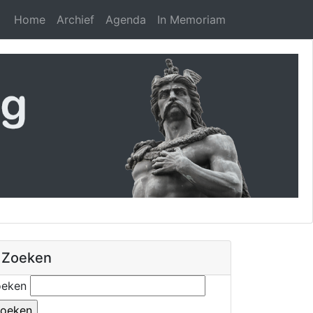
Home
Archief
Agenda
In Memoriam
Zoeken
oeken