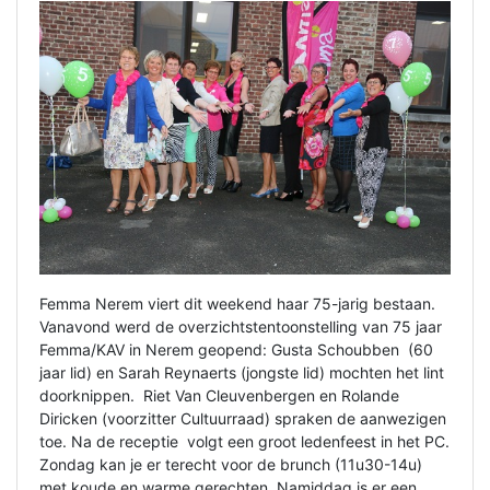
Femma Nerem viert dit weekend haar 75-jarig bestaan.
Vanavond werd de overzichtstentoonstelling van 75 jaar
Femma/KAV in Nerem geopend: Gusta Schoubben (60
jaar lid) en Sarah Reynaerts (jongste lid) mochten het lint
doorknippen. Riet Van Cleuvenbergen en Rolande
Diricken (voorzitter Cultuurraad) spraken de aanwezigen
toe. Na de receptie volgt een groot ledenfeest in het PC.
Zondag kan je er terecht voor de brunch (11u30-14u)
met koude en warme gerechten. Namiddag is er een