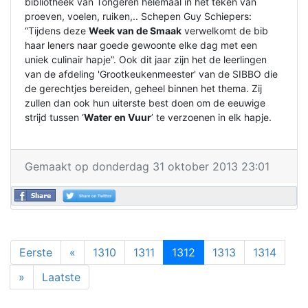
bibliotheek van Tongeren helemaal in het teken van
proeven, voelen, ruiken,.. Schepen Guy Schiepers:
“Tijdens deze
Week van de Smaak
verwelkomt de bib
haar leners naar goede gewoonte elke dag met een
uniek culinair hapje”. Ook dit jaar zijn het de leerlingen
van de afdeling 'Grootkeukenmeester' van de SIBBO die
de gerechtjes bereiden, geheel binnen het thema. Zij
zullen dan ook hun uiterste best doen om de eeuwige
strijd tussen ‘
Water en Vuur
’ te verzoenen in elk hapje.
Gemaakt op donderdag 31 oktober 2013 23:01
Eerste
«
1310
1311
1312
1313
1314
»
Laatste