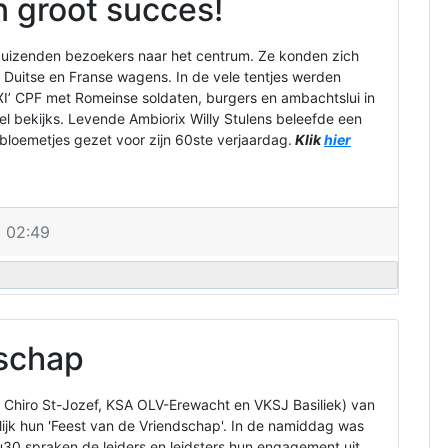
 groot succes!
 duizenden bezoekers naar het centrum. Ze konden zich
 Duitse en Franse wagens. In de vele tentjes werden
XI’ CPF met Romeinse soldaten, burgers en ambachtslui in
el bekijks. Levende Ambiorix Willy Stulens beleefde een
bloemetjes gezet voor zijn 60ste verjaardag.
Klik
hier
 02:49
dschap
 Chiro St-Jozef, KSA OLV-Erewacht en VKSJ Basiliek) van
ijk hun 'Feest van de Vriendschap'. In de namiddag was
u30 spraken de leiders en leidsters hun engagement uit