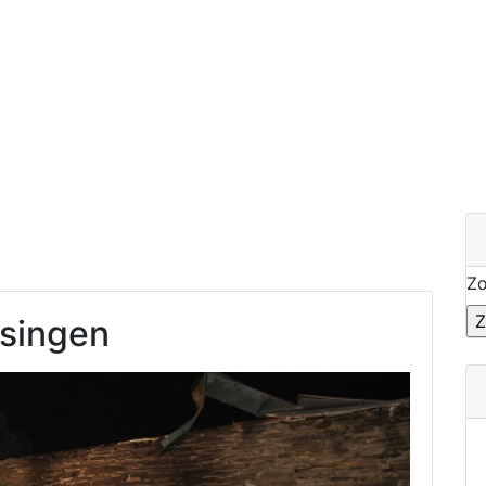
Z
ksingen