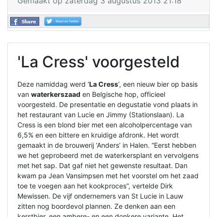
Gemaakt op zaterdag 3 augustus 2013 21:18
'La Cress' voorgesteld
Deze namiddag werd ‘
La Cress
’, een nieuw bier op basis
van
waterkerszaad
en Belgische hop, officieel
voorgesteld. De presentatie en degustatie vond plaats in
het restaurant van Lucie en Jimmy (Stationslaan). La
Cress is een blond bier met een alcoholpercentage van
6,5% en een bittere en kruidige afdronk. Het wordt
gemaakt in de brouwerij ‘Anders’ in Halen. “Eerst hebben
we het geprobeerd met de waterkersplant en vervolgens
met het sap. Dat gaf niet het gewenste resultaat. Dan
kwam pa Jean Vansimpsen met het voorstel om het zaad
toe te voegen aan het kookproces”, vertelde Dirk
Mewissen. De vijf ondernemers van St Lucie in Lauw
zitten nog boordevol plannen. Ze denken aan een
kerstbier, een ambere- en een donkere variante. Het