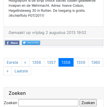
Hoogtepunt is de strijd (mock battle) tussen geallieerde
troepen en de Wehrmacht. Adres: hoeve Colson,
Hagelindeweg 30 in Rutten. De toegang is gratis.
(Archieffoto PGT/2011)
Gemaakt op vrijdag 2 augustus 2013 19:02
Eerste
«
1356
1357
1358
1359
1360
»
Laatste
Zoeken
Zoeken